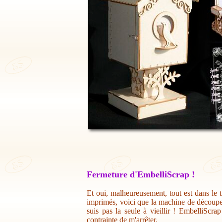
Fermeture d'EmbelliScrap !
Et oui, malheureusement, tout est dans le t
imprimés, voici que la machine de découpe 
suis pas la seule à vieillir ! EmbelliScr
contrainte de m'arrêter.