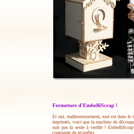
Fermeture d'EmbelliScrap !
Et oui, malheureusement, tout est dans le t
imprimés, voici que la machine de découpe 
suis pas la seule à vieillir ! EmbelliScr
contrainte de m'arrêter.