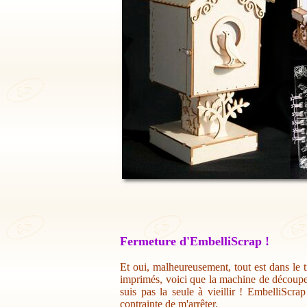
Fermeture d'EmbelliScrap !
Et oui, malheureusement, tout est dans le t
imprimés, voici que la machine de découpe 
suis pas la seule à vieillir ! EmbelliScr
contrainte de m'arrêter.