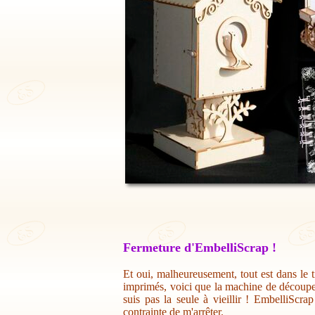
Fermeture d'EmbelliScrap !
Et oui, malheureusement, tout est dans le t
imprimés, voici que la machine de découpe 
suis pas la seule à vieillir ! EmbelliScr
contrainte de m'arrêter.