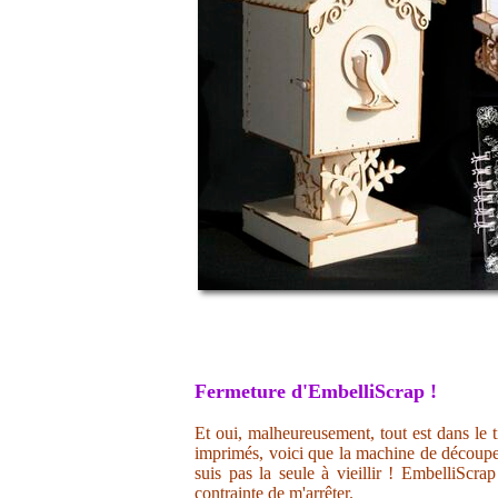
Fermeture d'EmbelliScrap !
Et oui, malheureusement, tout est dans le t
imprimés, voici que la machine de découpe 
suis pas la seule à vieillir ! EmbelliScr
contrainte de m'arrêter.