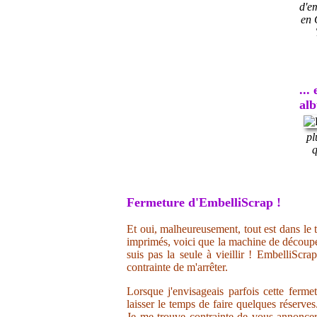
d'e
en 
...
al
pl
q
Fermeture d'EmbelliScrap !
Et oui, malheureusement, tout est dans le t
imprimés, voici que la machine de découpe 
suis pas la seule à vieillir ! EmbelliScr
contrainte de m'arrêter.
Lorsque j'envisageais parfois cette ferme
laisser le temps de faire quelques réserve
Je me trouve contrainte de vous annoncer 