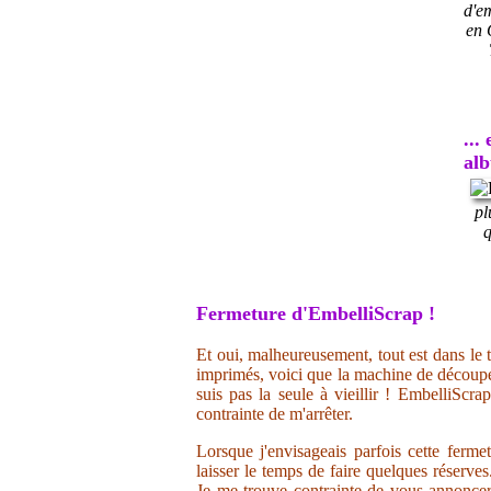
d'e
en 
...
al
pl
q
Fermeture d'EmbelliScrap !
Et oui, malheureusement, tout est dans le t
imprimés, voici que la machine de découpe 
suis pas la seule à vieillir ! EmbelliScr
contrainte de m'arrêter.
Lorsque j'envisageais parfois cette ferme
laisser le temps de faire quelques réserve
Je me trouve contrainte de vous annoncer 