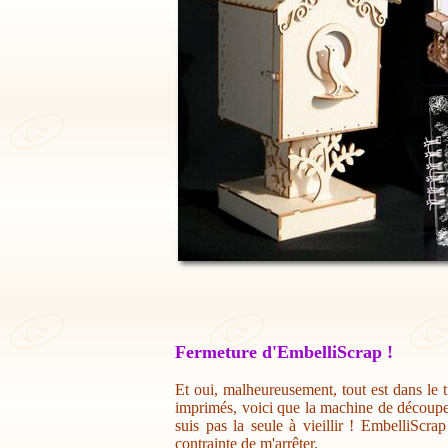
Fermeture d'EmbelliScrap !
Et oui, malheureusement, tout est dans le t
imprimés, voici que la machine de découpe 
suis pas la seule à vieillir ! EmbelliScr
contrainte de m'arrêter.