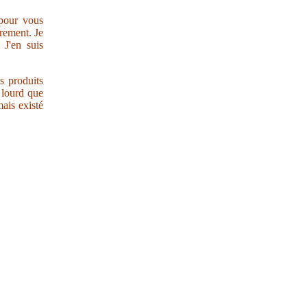
 pour vous
trement. Je
 J'en suis
s produits
r lourd que
ais existé