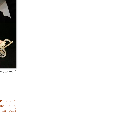
es autres !
des papiers
e... Je ne
s me voilà