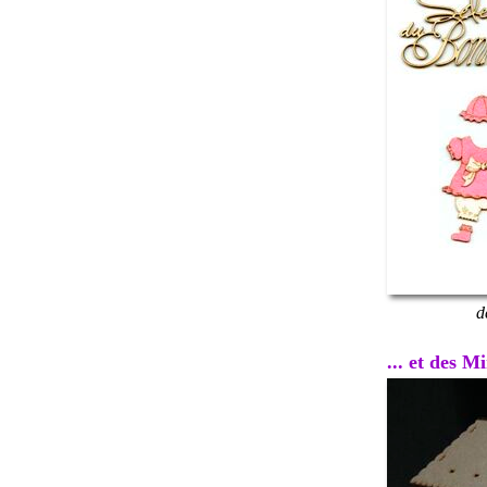
d
... et des 