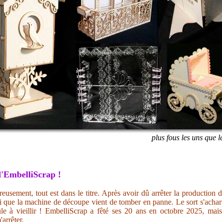
plus fous les uns que l
'EmbelliScrap !
eusement, tout est dans le titre. Après avoir dû arrêter la production 
i que la machine de découpe vient de tomber en panne. Le sort s'acharn
ule à vieillir ! EmbelliScrap a fêté ses 20 ans en octobre 2025, mai
'arrêter.