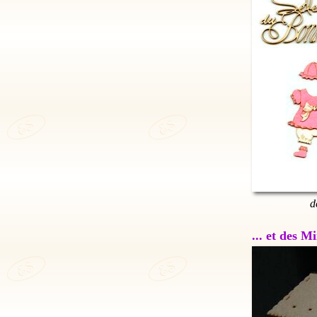
d
... et des 