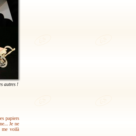
es autres !
des papiers
e... Je ne
s me voilà