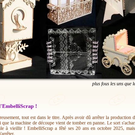
plus fous les uns que l
'EmbelliScrap !
eusement, tout est dans le titre. Après avoir dû arrêter la production 
i que la machine de découpe vient de tomber en panne. Le sort s'acharn
ule à vieillir ! EmbelliScrap a fêté ses 20 ans en octobre 2025, mai
'arrêter.