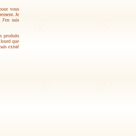
 pour vous
trement. Je
 J'en suis
s produits
r lourd que
ais existé