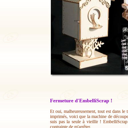
Fermeture d'EmbelliScrap !
Et oui, malheureusement, tout est dans le t
imprimés, voici que la machine de découpe 
suis pas la seule à vieillir ! EmbelliScr
contrainte de m'arrêter.