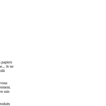
s papiers
... Je ne
oilà
 vous
trement.
en suis
roduits