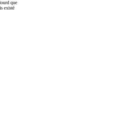
 lourd que
s existé