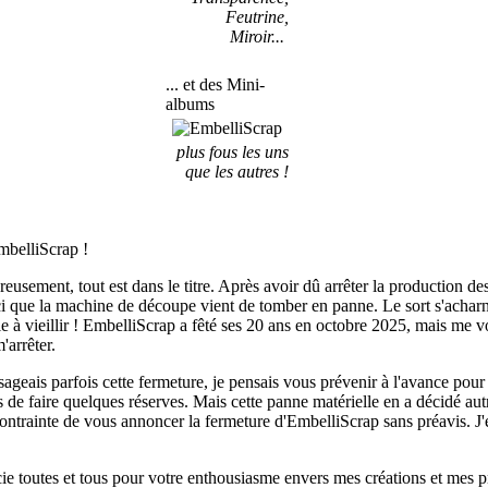
Feutrine,
Miroir...
... et des Mini-
albums
plus fous les uns
que les autres !
mbelliScrap !
eusement, tout est dans le titre. Après avoir dû arrêter la production de
i que la machine de découpe vient de tomber en panne. Le sort s'acharne
le à vieillir ! EmbelliScrap a fêté ses 20 ans en octobre 2025, mais me v
'arrêter.
sageais parfois cette fermeture, je pensais vous prévenir à l'avance pour
ps de faire quelques réserves. Mais cette panne matérielle en a décidé au
ontrainte de vous annoncer la fermeture d'EmbelliScrap sans préavis. J'
ie toutes et tous pour votre enthousiasme envers mes créations et mes p