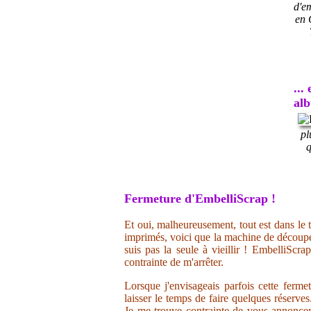
d'e
en 
...
al
pl
q
Fermeture d'EmbelliScrap !
Et oui, malheureusement, tout est dans le t
imprimés, voici que la machine de découpe 
suis pas la seule à vieillir ! EmbelliScr
contrainte de m'arrêter.
Lorsque j'envisageais parfois cette ferme
laisser le temps de faire quelques réserve
Je me trouve contrainte de vous annoncer 