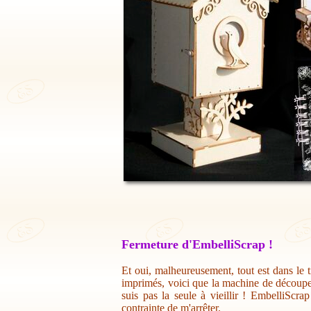
Fermeture d'EmbelliScrap !
Et oui, malheureusement, tout est dans le t
imprimés, voici que la machine de découpe 
suis pas la seule à vieillir ! EmbelliScr
contrainte de m'arrêter.