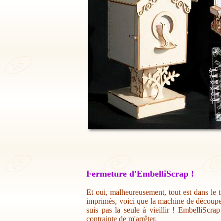
Fermeture d'EmbelliScrap !
Et oui, malheureusement, tout est dans le t
imprimés, voici que la machine de découpe 
suis pas la seule à vieillir ! EmbelliScr
contrainte de m'arrêter.