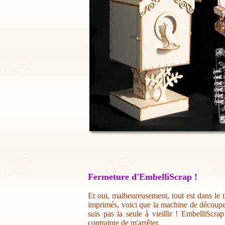
Fermeture d'EmbelliScrap !
Et oui, malheureusement, tout est dans le t
imprimés, voici que la machine de découpe 
suis pas la seule à vieillir ! EmbelliScr
contrainte de m'arrêter.