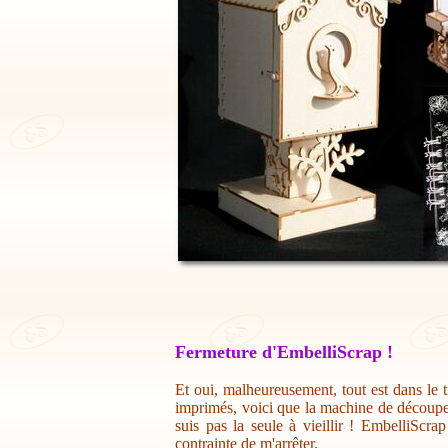
Fermeture d'EmbelliScrap !
Et oui, malheureusement, tout est dans le t
imprimés, voici que la machine de découpe 
suis pas la seule à vieillir ! EmbelliScr
contrainte de m'arrêter.