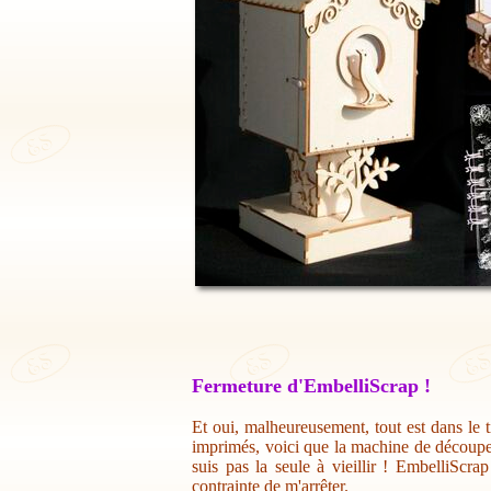
Fermeture d'EmbelliScrap !
Et oui, malheureusement, tout est dans le t
imprimés, voici que la machine de découpe 
suis pas la seule à vieillir ! EmbelliScr
contrainte de m'arrêter.