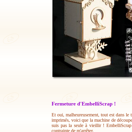
Fermeture d'EmbelliScrap !
Et oui, malheureusement, tout est dans le t
imprimés, voici que la machine de découpe 
suis pas la seule à vieillir ! EmbelliScr
contrainte de m'arrêter.