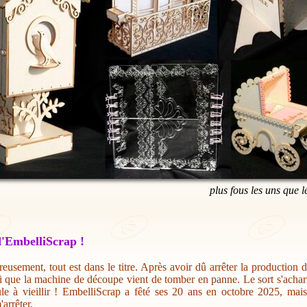
plus fous les uns que l
'EmbelliScrap !
eusement, tout est dans le titre. Après avoir dû arrêter la production 
i que la machine de découpe vient de tomber en panne. Le sort s'acharn
ule à vieillir ! EmbelliScrap a fêté ses 20 ans en octobre 2025, mai
'arrêter.