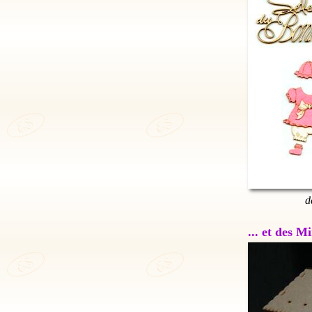
d
... et des 