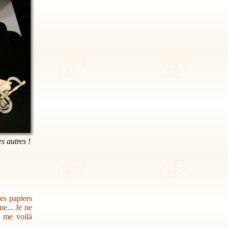
es autres !
des papiers
e... Je ne
s me voilà