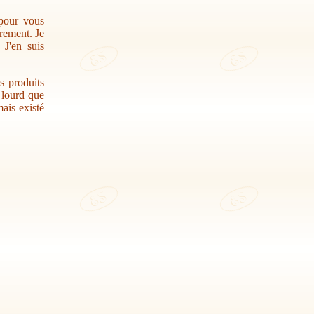
 pour vous
trement. Je
 J'en suis
s produits
r lourd que
ais existé