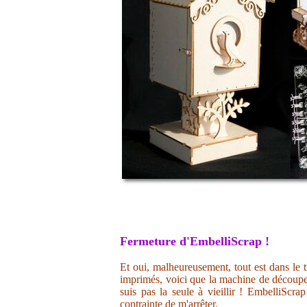
Fermeture d'EmbelliScrap !
Et oui, malheureusement, tout est dans le t
imprimés, voici que la machine de découpe 
suis pas la seule à vieillir ! EmbelliScr
contrainte de m'arrêter.