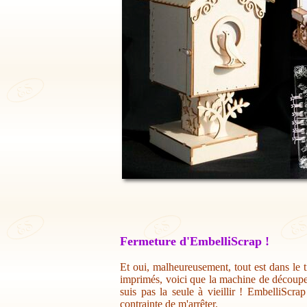
Fermeture d'EmbelliScrap !
Et oui, malheureusement, tout est dans le t
imprimés, voici que la machine de découpe 
suis pas la seule à vieillir ! EmbelliScr
contrainte de m'arrêter.