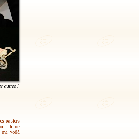
es autres !
des papiers
e... Je ne
s me voilà