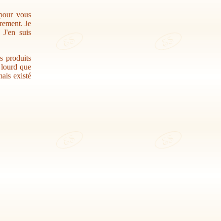
 pour vous
trement. Je
 J'en suis
s produits
r lourd que
ais existé