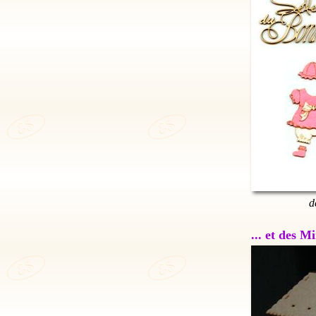
d
... et des 