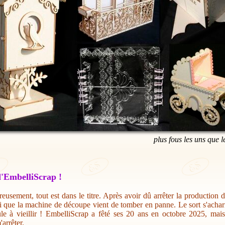
plus fous les uns que l
'EmbelliScrap !
eusement, tout est dans le titre. Après avoir dû arrêter la production 
i que la machine de découpe vient de tomber en panne. Le sort s'acharn
ule à vieillir ! EmbelliScrap a fêté ses 20 ans en octobre 2025, mai
'arrêter.