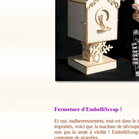
Fermeture d'EmbelliScrap !
Et oui, malheureusement, tout est dans le t
imprimés, voici que la machine de découpe 
suis pas la seule à vieillir ! EmbelliScr
contrainte de m'arrêter.