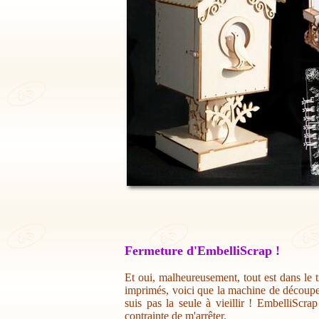
Fermeture d'EmbelliScrap !
Et oui, malheureusement, tout est dans le t
imprimés, voici que la machine de découpe 
suis pas la seule à vieillir ! EmbelliScr
contrainte de m'arrêter.