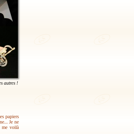
es autres !
des papiers
e... Je ne
s me voilà