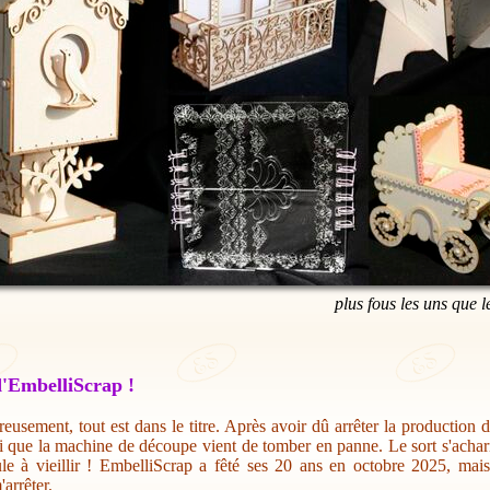
plus fous les uns que l
'EmbelliScrap !
eusement, tout est dans le titre. Après avoir dû arrêter la production 
i que la machine de découpe vient de tomber en panne. Le sort s'acharn
ule à vieillir ! EmbelliScrap a fêté ses 20 ans en octobre 2025, mai
'arrêter.