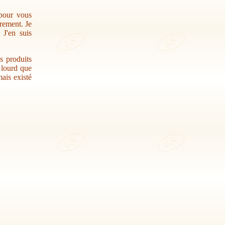
 pour vous
trement. Je
 J'en suis
s produits
r lourd que
ais existé