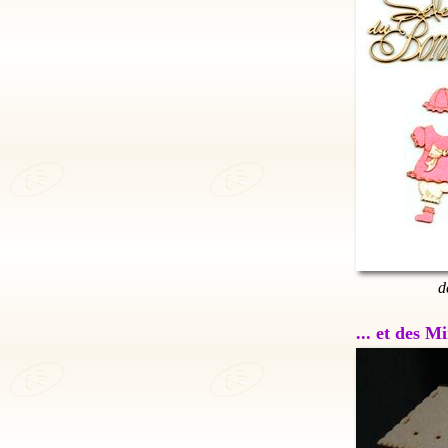
d
... et des 