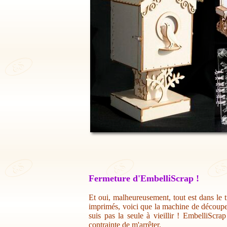
Fermeture d'EmbelliScrap !
Et oui, malheureusement, tout est dans le t
imprimés, voici que la machine de découpe 
suis pas la seule à vieillir ! EmbelliScr
contrainte de m'arrêter.