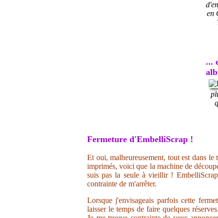
d'e
en 
...
al
pl
q
Fermeture d'EmbelliScrap !
Et oui, malheureusement, tout est dans le t
imprimés, voici que la machine de découpe 
suis pas la seule à vieillir ! EmbelliScr
contrainte de m'arrêter.
Lorsque j'envisageais parfois cette ferme
laisser le temps de faire quelques réserve
Je me trouve contrainte de vous annoncer 