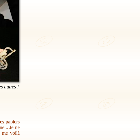
es autres !
des papiers
e... Je ne
s me voilà