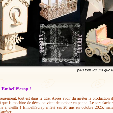
plus fous les uns que l
'EmbelliScrap !
eusement, tout est dans le titre. Après avoir dû arrêter la production 
i que la machine de découpe vient de tomber en panne. Le sort s'acharn
ule à vieillir ! EmbelliScrap a fêté ses 20 ans en octobre 2025, mai
'arrêter.