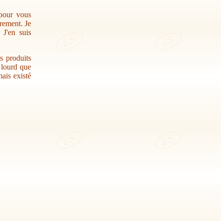
 pour vous
trement. Je
 J'en suis
s produits
r lourd que
ais existé