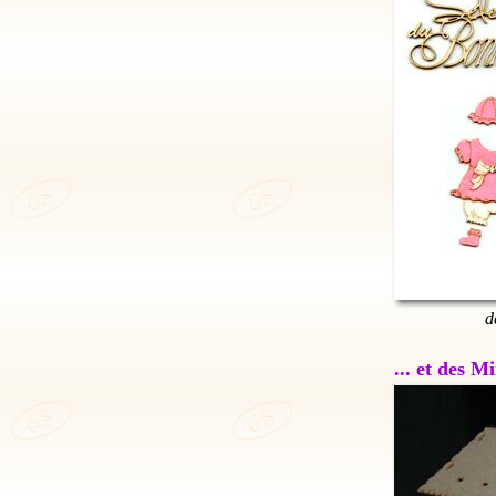
d
... et des 