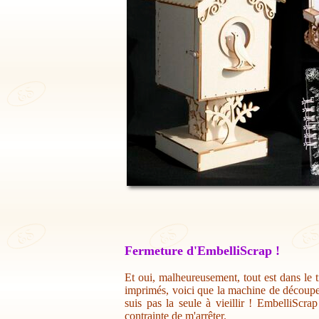
Fermeture d'EmbelliScrap !
Et oui, malheureusement, tout est dans le t
imprimés, voici que la machine de découpe 
suis pas la seule à vieillir ! EmbelliScr
contrainte de m'arrêter.