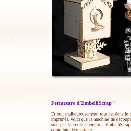
Fermeture d'EmbelliScrap !
Et oui, malheureusement, tout est dans le t
imprimés, voici que la machine de découpe 
suis pas la seule à vieillir ! EmbelliScr
contrainte de m'arrêter.