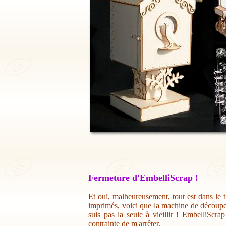
Fermeture d'EmbelliScrap !
Et oui, malheureusement, tout est dans le t
imprimés, voici que la machine de découpe 
suis pas la seule à vieillir ! EmbelliScr
contrainte de m'arrêter.