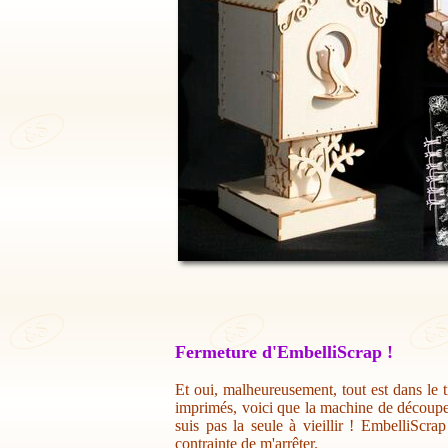
Fermeture d'EmbelliScrap !
Et oui, malheureusement, tout est dans le t
imprimés, voici que la machine de découpe 
suis pas la seule à vieillir ! EmbelliScr
contrainte de m'arrêter.