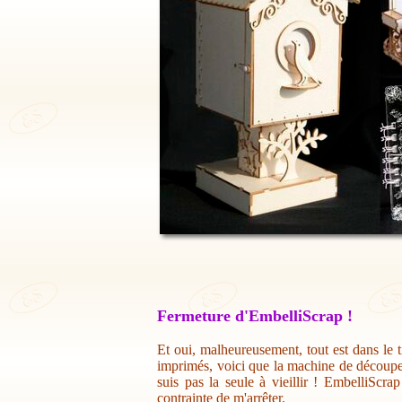
Fermeture d'EmbelliScrap !
Et oui, malheureusement, tout est dans le t
imprimés, voici que la machine de découpe 
suis pas la seule à vieillir ! EmbelliScr
contrainte de m'arrêter.