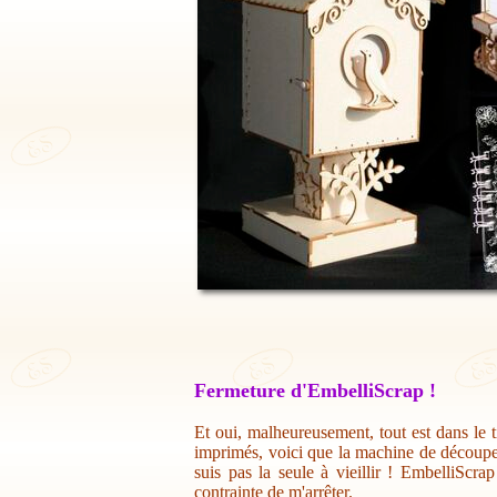
Fermeture d'EmbelliScrap !
Et oui, malheureusement, tout est dans le t
imprimés, voici que la machine de découpe 
suis pas la seule à vieillir ! EmbelliScr
contrainte de m'arrêter.