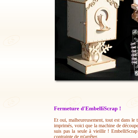
Fermeture d'EmbelliScrap !
Et oui, malheureusement, tout est dans le t
imprimés, voici que la machine de découpe 
suis pas la seule à vieillir ! EmbelliScr
contrainte de m'arrêter.