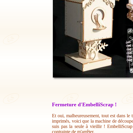
Fermeture d'EmbelliScrap !
Et oui, malheureusement, tout est dans le t
imprimés, voici que la machine de découpe 
suis pas la seule à vieillir ! EmbelliScr
contrainte de m'arrêter.