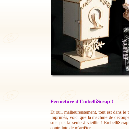
Fermeture d'EmbelliScrap !
Et oui, malheureusement, tout est dans le t
imprimés, voici que la machine de découpe 
suis pas la seule à vieillir ! EmbelliScr
contrainte de m'arrêter.