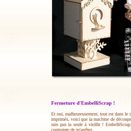
Fermeture d'EmbelliScrap !
Et oui, malheureusement, tout est dans le t
imprimés, voici que la machine de découpe 
suis pas la seule à vieillir ! EmbelliScr
contrainte de m'arrêter.