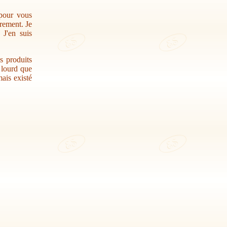
 pour vous
trement. Je
 J'en suis
s produits
r lourd que
ais existé