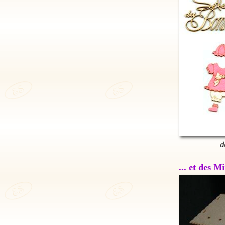
d
... et des 