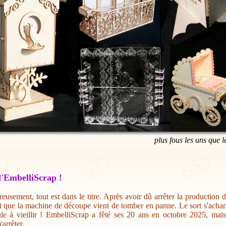
plus fous les uns que l
'EmbelliScrap !
eusement, tout est dans le titre. Après avoir dû arrêter la production 
i que la machine de découpe vient de tomber en panne. Le sort s'acharn
ule à vieillir ! EmbelliScrap a fêté ses 20 ans en octobre 2025, mai
'arrêter.