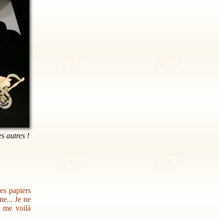
es autres !
des papiers
e... Je ne
s me voilà