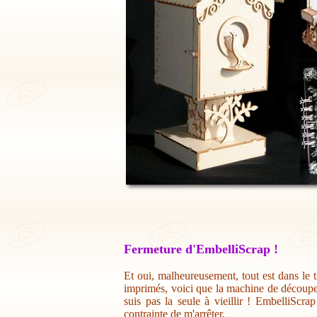
Fermeture d'EmbelliScrap !
Et oui, malheureusement, tout est dans le t
imprimés, voici que la machine de découpe 
suis pas la seule à vieillir ! EmbelliScr
contrainte de m'arrêter.