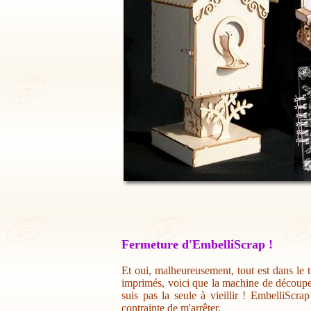
Fermeture d'EmbelliScrap !
Et oui, malheureusement, tout est dans le t
imprimés, voici que la machine de découpe 
suis pas la seule à vieillir ! EmbelliScr
contrainte de m'arrêter.