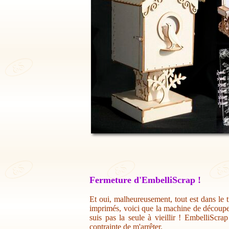
Fermeture d'EmbelliScrap !
Et oui, malheureusement, tout est dans le t
imprimés, voici que la machine de découpe 
suis pas la seule à vieillir ! EmbelliScr
contrainte de m'arrêter.