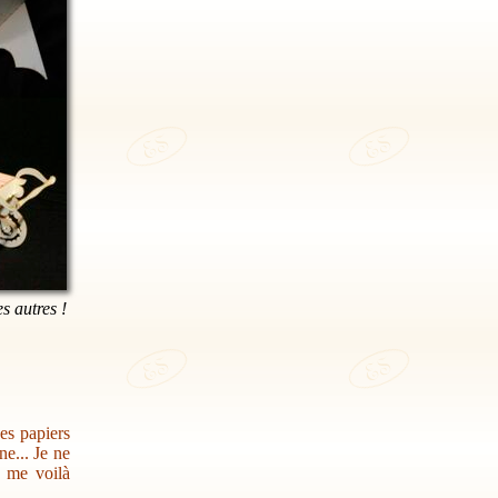
es autres !
des papiers
e... Je ne
s me voilà