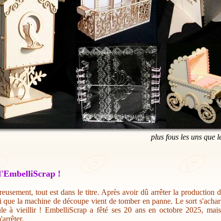
plus fous les uns que l
'EmbelliScrap !
eusement, tout est dans le titre. Après avoir dû arrêter la production 
i que la machine de découpe vient de tomber en panne. Le sort s'acharn
ule à vieillir ! EmbelliScrap a fêté ses 20 ans en octobre 2025, mai
'arrêter.