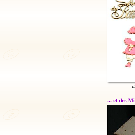
d
... et des 