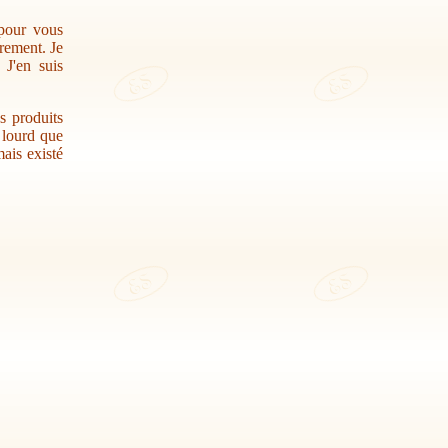
 pour vous
trement. Je
 J'en suis
s produits
r lourd que
ais existé