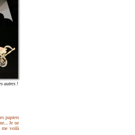
es autres !
des papiers
e... Je ne
s me voilà