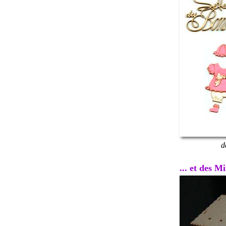
d
... et des 