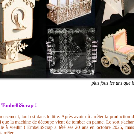
plus fous les uns que l
'EmbelliScrap !
eusement, tout est dans le titre. Après avoir dû arrêter la production 
i que la machine de découpe vient de tomber en panne. Le sort s'acharn
ule à vieillir ! EmbelliScrap a fêté ses 20 ans en octobre 2025, mai
'arrêter.