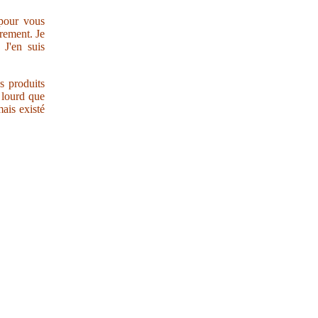
 pour vous
trement. Je
 J'en suis
s produits
r lourd que
ais existé