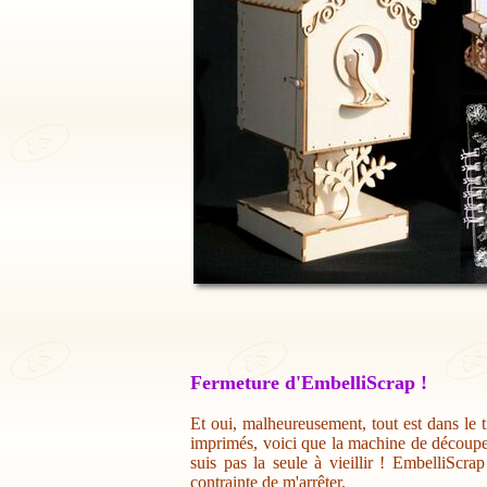
Fermeture d'EmbelliScrap !
Et oui, malheureusement, tout est dans le t
imprimés, voici que la machine de découpe 
suis pas la seule à vieillir ! EmbelliScr
contrainte de m'arrêter.