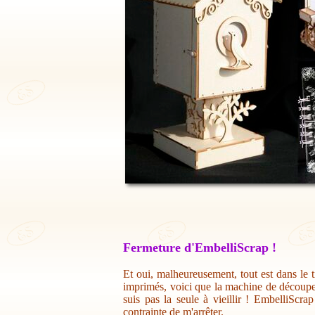
Fermeture d'EmbelliScrap !
Et oui, malheureusement, tout est dans le t
imprimés, voici que la machine de découpe 
suis pas la seule à vieillir ! EmbelliScr
contrainte de m'arrêter.