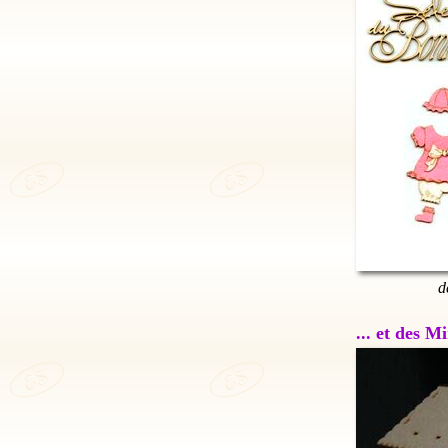
d
... et des 