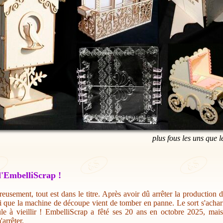
plus fous les uns que l
'EmbelliScrap !
eusement, tout est dans le titre. Après avoir dû arrêter la production 
i que la machine de découpe vient de tomber en panne. Le sort s'acharn
ule à vieillir ! EmbelliScrap a fêté ses 20 ans en octobre 2025, mai
'arrêter.