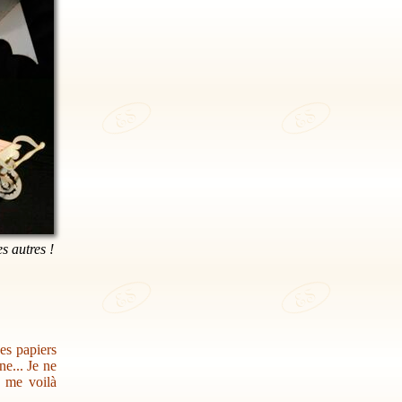
es autres !
des papiers
e... Je ne
s me voilà