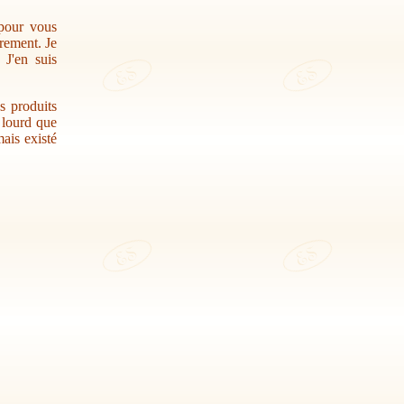
 pour vous
trement. Je
 J'en suis
s produits
r lourd que
ais existé