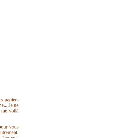
es papiers
e... Je ne
s me voilà
 pour vous
autrement.
 J'en suis