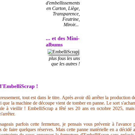
d'embellissements
en Carton, Liège,
Transparence,
Feutrine,
Miroir...
... et des Mini-
albums
plus fous les uns
que les autres !
d'EmbelliScrap !
reusement, tout est dans le titre. Après avoir dû arrêter la production d
i que la machine de découpe vient de tomber en panne. Le sort s'acharn
ule à vieillir ! EmbelliScrap a fêté ses 20 ans en octobre 2025, mai
'arrêter.
sageais parfois cette fermeture, je pensais vous prévenir à l'avance
ps de faire quelques réserves. Mais cette panne matérielle en a décidé 
ontrainte de vous annoncer la fermeture d'EmbelliScrap sans préavis.