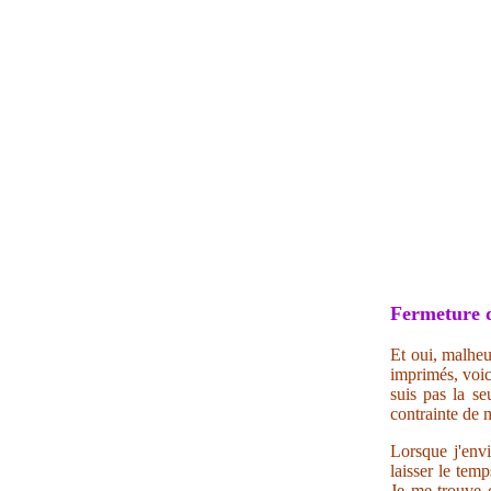
Fermeture 
Et oui, malheu
imprimés, voic
suis pas la se
contrainte de m
Lorsque j'envi
laisser le tem
Je me trouve c