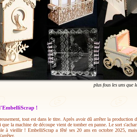
plus fous les uns que l
'EmbelliScrap !
eusement, tout est dans le titre. Après avoir dû arrêter la production 
i que la machine de découpe vient de tomber en panne. Le sort s'acharn
ule à vieillir ! EmbelliScrap a fêté ses 20 ans en octobre 2025, mai
'arrêter.