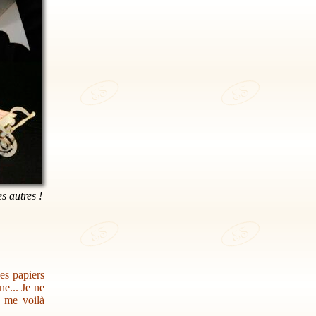
es autres !
des papiers
e... Je ne
s me voilà