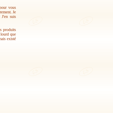
 pour vous
trement. Je
 J'en suis
s produits
r lourd que
ais existé