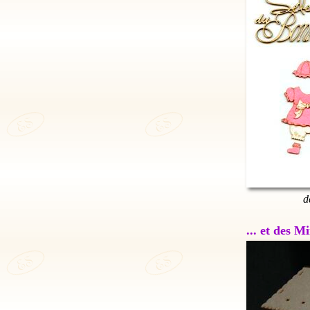
d
... et des 